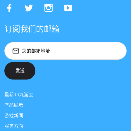
订阅我们的邮箱
您的邮箱地址
发送
最新J9九游会
产品展示
游戏新闻
服务方向