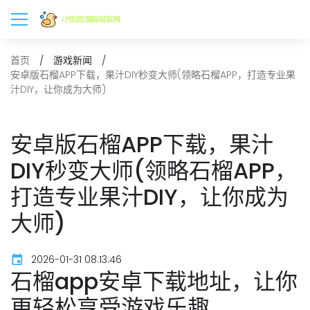
首页
游戏新闻
安卓版石榴APP下载，果汁DIY秒变大师(领略石榴APP，打造专业果
汁DIY，让你成为大师)
安卓版石榴APP下载，果汁
DIY秒变大师(领略石榴APP，
打造专业果汁DIY，让你成为
大师)
2026-01-31 08:13:46
石榴app安卓下载地址，让你
更轻松享受游戏乐趣