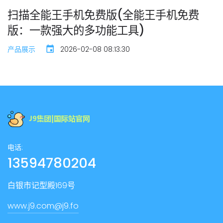
扫描全能王手机免费版(全能王手机免费
版：一款强大的多功能工具)
产品展示
2026-02-08 08:13:30
电话:
13594780204
白银市记型殿169号
www.j9.com@j9.fo