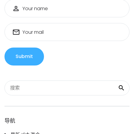
Your name
Your mail
Submit
导航